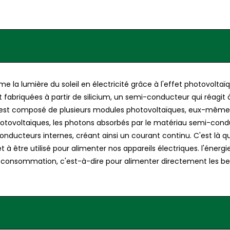
e la lumière du soleil en électricité grâce à l'effet photovolta
t fabriquées à partir de silicium, un semi-conducteur qui réagit à
ue est composé de plusieurs modules photovoltaïques, eux-mêm
s photovoltaïques, les photons absorbés par le matériau semi-cond
nducteurs internes, créant ainsi un courant continu. C'est là qu'
 à être utilisé pour alimenter nos appareils électriques. l'énergi
'autoconsommation, c'est-à-dire pour alimenter directement les b