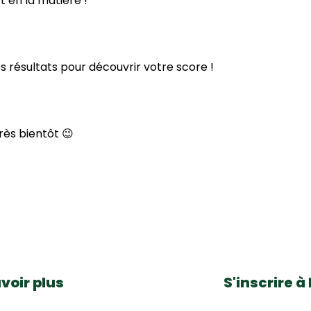
t en la matière !
s résultats pour découvrir votre score !
rès bientôt 😉
voir plus
S'inscrire à