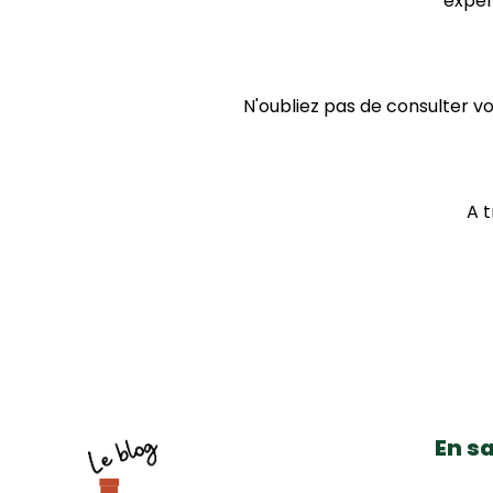
exper
N'oubliez pas de consulter vo
A t
En sa