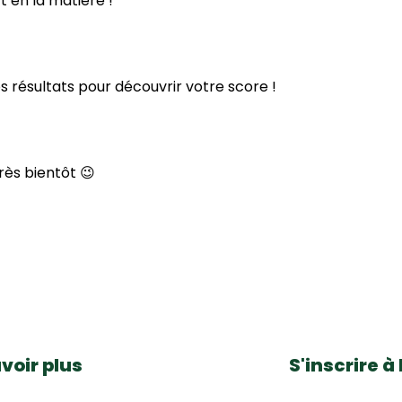
t en la matière !
s résultats pour découvrir votre score !
rès bientôt 😉
voir plus
S'inscrire à