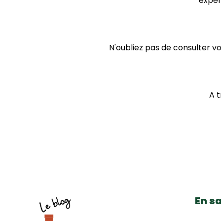
exper
N'oubliez pas de consulter vo
A t
En sa