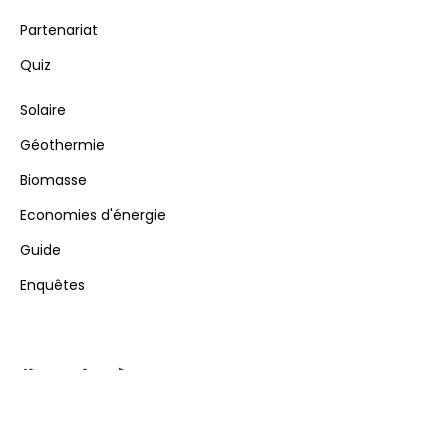
Partenariat
Quiz
Solaire
Géothermie
Biomasse
Economies d'énergie
Guide
Enquêtes
S'inscrire à la newsletter
Recevez par email toute l’actualité sur les
rénovations